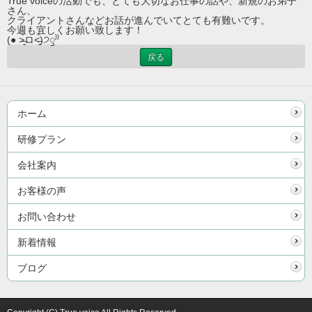
True voiceの活動でも、とても大切なお仕事の話や、新規のお弟子
さん、
クライアントさんなどお話が進んでいてとても有難いです。
今週も宜しくお願い致します！
(● ˃̶͈̀ロ˂̶͈́)੭ꠥ⁾⁾
戻る
ホーム
研修プラン
会社案内
お客様の声
お問い合わせ
新着情報
ブログ