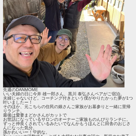
先週のDANMOME
いい夫婦の日に今井 雄一郎さん、黒川 泰弘さんペアがご宿泊。
夫婦じゃないけど。コーチング付きという僕がやりたかった夢が1つ
叶いましたー！
そのほか、元こちらの住民の娘さんご家族がお墓参りと一緒に里帰
りランチ。
最後は愛妻まどかさんがカットで
お世話になっているサロンのオーナーご家族ものんびりランチに。
ずっと仲良くされているみたいでなんかもうほんとに田舎のおじさ
んになった気分。
孫かわいいー！💛的な。