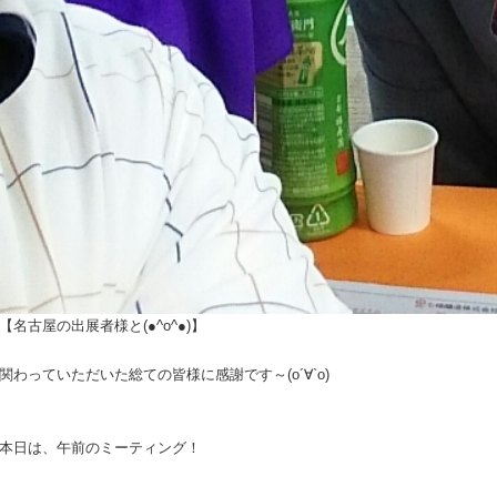
【名古屋の出展者様と(●^o^●)】
関わっていただいた総ての皆様に感謝です～(о´∀`о)
本日は、午前のミーティング！