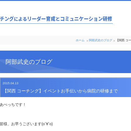
ホーム
阿部武史のブログ
【関西 コ
阿部武史のブログ
2015.04.13
【関西 コーチング】イベントお手伝いから病院の研修まで
あべっちです！
皆様、お早うございます(о´∀`о)